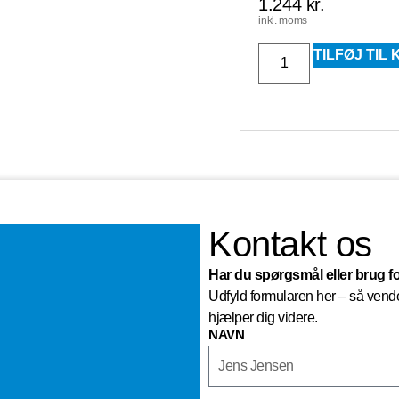
1.244
kr.
inkl. moms
TILFØJ TIL
Kontakt os
Har du spørgsmål eller brug f
Udfyld formularen her – så vender
hjælper dig videre.
NAVN