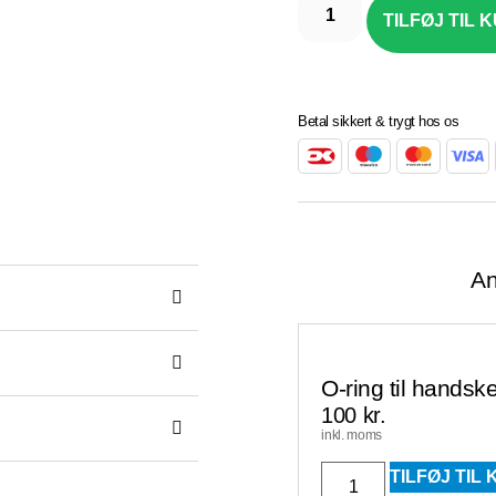
TILFØJ TIL 
Betal sikkert & trygt hos os
An
O-ring til handske
100
kr.
inkl. moms
TILFØJ TIL