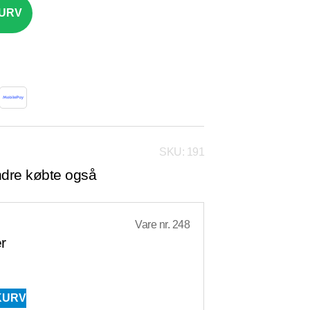
KURV
SKU: 191
dre købte også
Vare nr. 248
r
 KURV