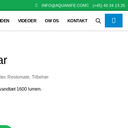
INFO@AQUANIFE.COM
(+45) 40 34 13 25
IDEN
VIDEOER
OM OS
KONTAKT
ar
ter
,
Restomate
,
Tilbehør
 vandtæt 1600 lumen.