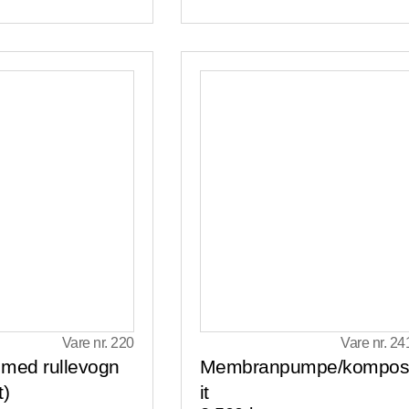
Vare nr. 220
Vare nr. 24
 med rullevogn
Membranpumpe/kompo
t)
it