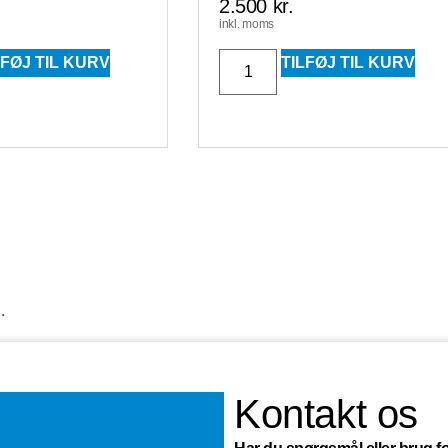
2.500
kr.
inkl. moms
LFØJ TIL KURV
TILFØJ TIL KURV
.
Kontakt os