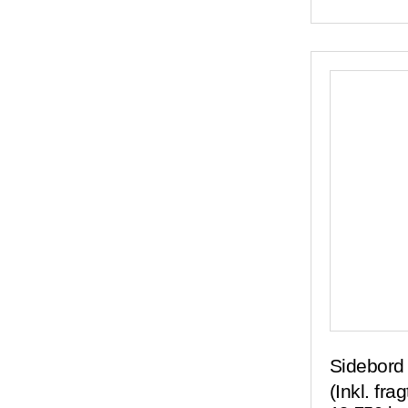
Sidebord
(Inkl. frag