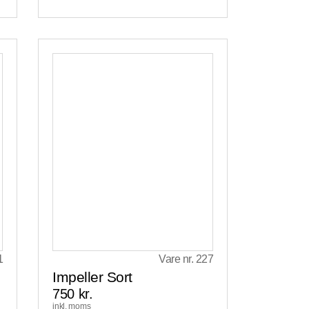
1
Vare nr. 227
s
Impeller Sort
750
kr.
inkl. moms