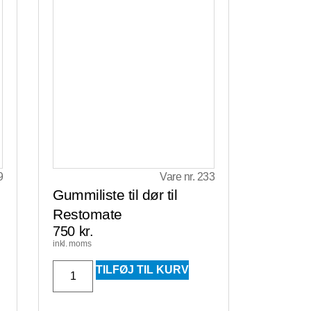
9
Vare nr. 233
Gummiliste til dør til
Restomate
750
kr.
inkl. moms
TILFØJ TIL KURV