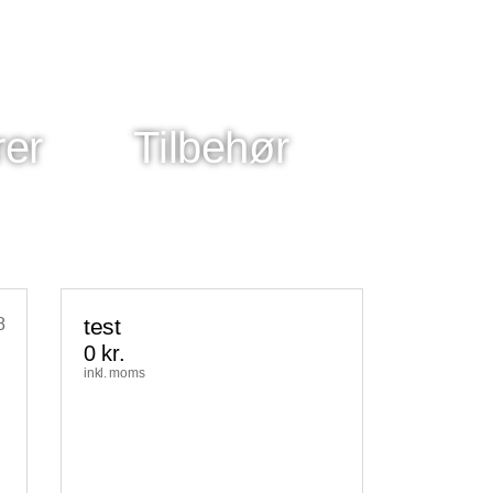
rer
Tilbehør
test
8
0
kr.
inkl. moms