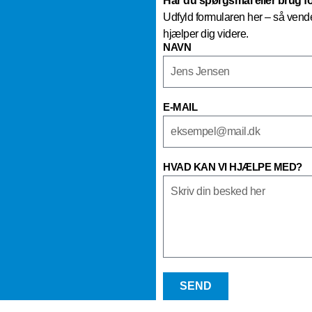
Har du spørgsmål eller brug f
Udfyld formularen her – så vender
hjælper dig videre.
NAVN
E-MAIL
HVAD KAN VI HJÆLPE MED?
SEND