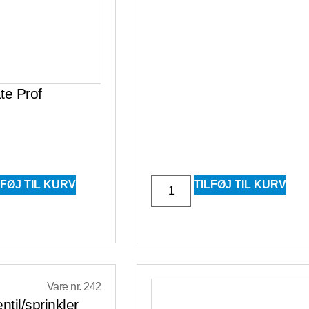
e Prof
LFØJ TIL KURV
TILFØJ TIL KURV
Vare nr. 242
til/sprinkler