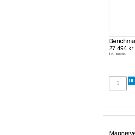
Benchmat
27.494
kr.
inkl. moms
TI
Magnetven