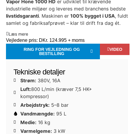
Vapor Hone 1000 HD
er udviklet til krævende
industrielle miljøer og leveres med branchens bedste
livstidsgaranti
. Maskinen er
100% bygget i USA
, fuldt
samlet og fabriksafprøvet – klar til drift fra dag ét.
Læs mere
Vejledene pris:
DKr. 124.995 + moms
RING FOR VEJLEDNING OG
VIDEO
BESTILLING
Tekniske detaljer
Strøm:
380V, 16A
Luft:
800 L/min (kræver 7,5 HK+
kompressor)
Arbejdstryk:
5–8 bar
Vandmængde:
95 L
Medie:
16 kg
Varmelgeme:
3 kW