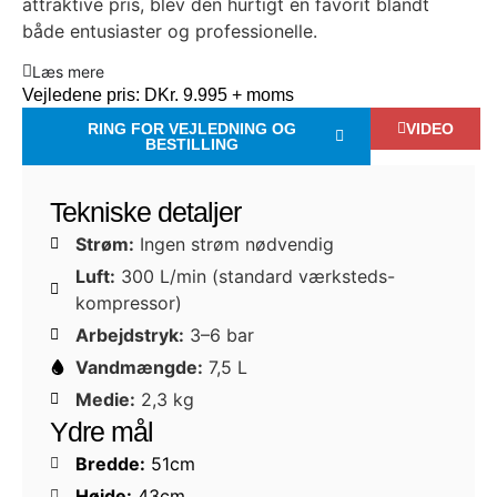
attraktive pris, blev den hurtigt en favorit blandt
både entusiaster og professionelle.
Læs mere
Vejledene pris:
DKr. 9.995 + moms
RING FOR VEJLEDNING OG
VIDEO
BESTILLING
Tekniske detaljer
Strøm:
Ingen strøm nødvendig
Luft:
300 L/min (standard værksteds-
kompressor)
Arbejdstryk:
3–6 bar
Vandmængde:
7,5 L
Medie:
2,3 kg
Ydre mål
Bredde:
51cm
Højde:
43cm