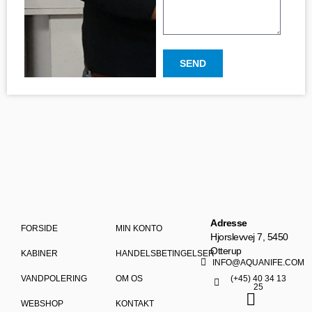
SEND
Adresse
FORSIDE
MIN KONTO
Hjorslevvej 7, 5450
Otterup
KABINER
HANDELSBETINGELSER
INFO@AQUANIFE.COM
VANDPOLERING
OM OS
(+45) 40 34 13
25
WEBSHOP
KONTAKT